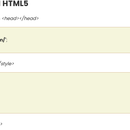
N HTML5
n
<head></head>
m/
";
/style>
>