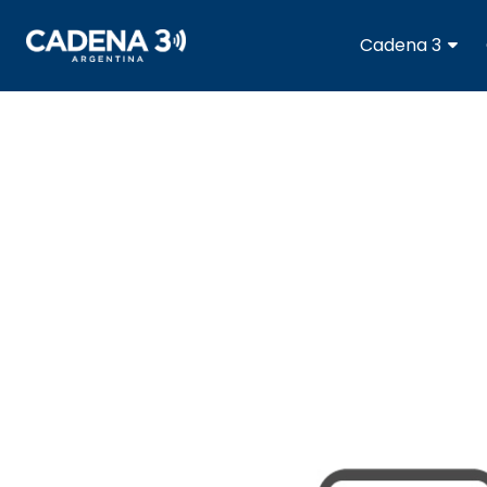
Cadena
Cadena 3
3
Cadena
3
Rosario
Cadena
Heat
La
Popu