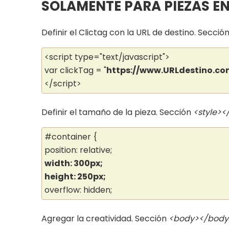
SOLAMENTE PARA PIEZAS E
Definir el Clictag con la URL de destino. Secció
<script type="text/javascript">
var clickTag = "
https://www.URLdestino.co
</script>
Definir el tamaño de la pieza. Sección
<style><
#container {
position: relative;
width: 300px;
height: 250px;
overflow: hidden;
Agregar la creatividad. Sección
<body></body