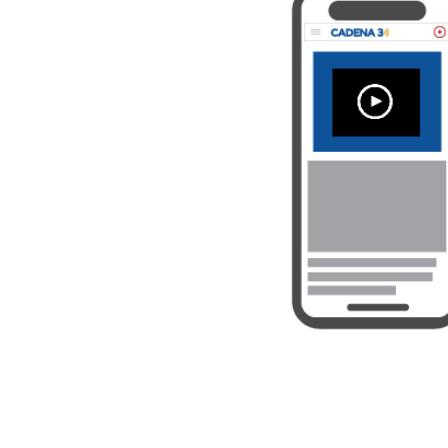
Cosquín
Rock
Radio
MediaKit
Adherite
Contacto