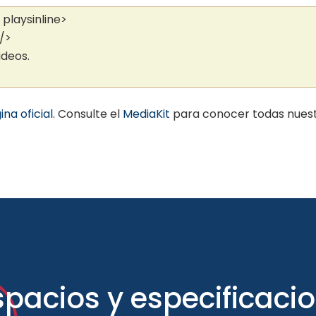
playsinline>
/>
ideos.
ina oficial
. Consulte el
MediaKit
para conocer todas nuest
pacios y especificaci