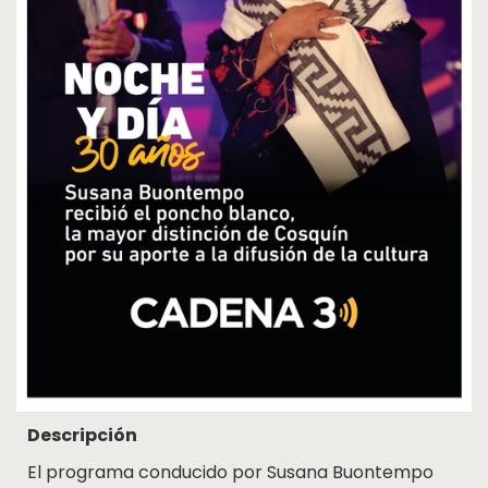
Cosquín
Rock
Radio
MediaKit
Adherite
Contacto
Descripción
El programa conducido por Susana Buontempo