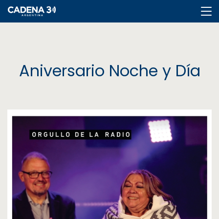
Cadena
3
Aniversario Noche y Día
Cadena
3
Rosario
Cadena
Heat
La
Popu