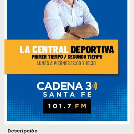
Cosquín
Rock
Radio
MediaKit
Adherite
Contacto
Descripción