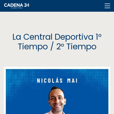
Cadena
3
La Central Deportiva 1°
Tiempo / 2° Tiempo
Cadena
3
Rosario
Cadena
Heat
La
Popu