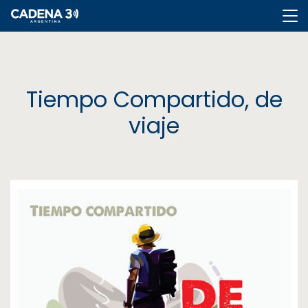
Cadena
3
Tiempo Compartido, de
viaje
Cadena
3
Rosario
Cadena
Heat
La
Popu