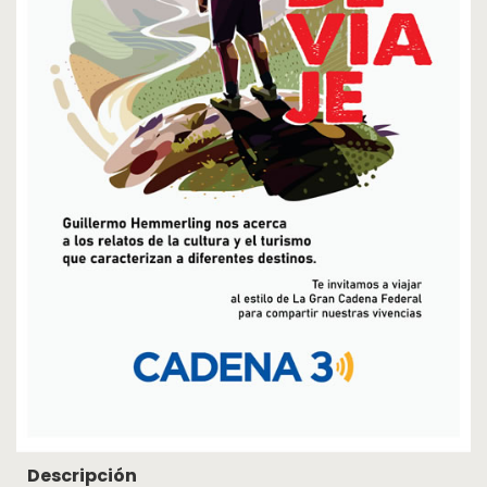
Cosquín
Rock
Radio
MediaKit
Adherite
Contacto
Descripción