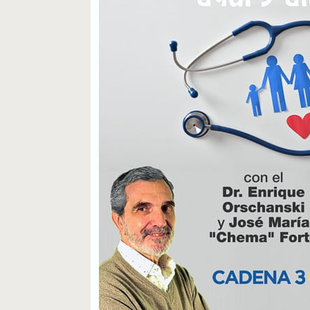
Cosquín
Rock
Radio
MediaKit
Adherite
Contacto