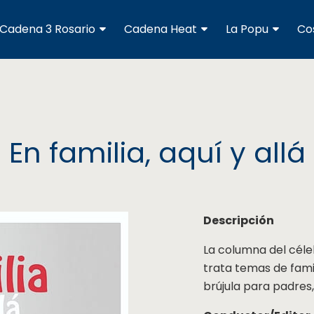
Cadena 3 Rosario
Cadena Heat
La Popu
Co
En familia, aquí y allá
Descripción
La columna del céle
trata temas de famil
brújula para padres