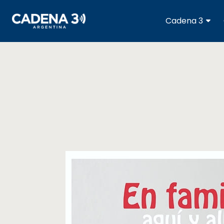
Cadena
Cadena 3
3
Cadena
3
Rosario
Cadena
Heat
La
Popu