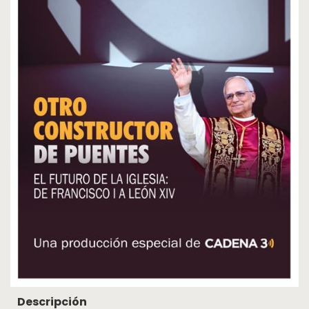
Cosquín
Rock
Radio
MediaKit
Adherite
Contacto
Descripción