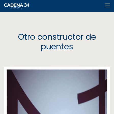
Cadena
3
Otro constructor de
puentes
Cadena
3
Rosario
Cadena
Heat
La
Popu