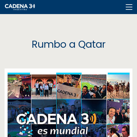
Cadena
3
Rumbo a Qatar
Cadena
3
Rosario
Cadena
Heat
La
Popu