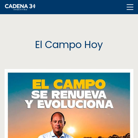
Cadena
3
El Campo Hoy
Cadena
3
Rosario
Cadena
Heat
La
Popu