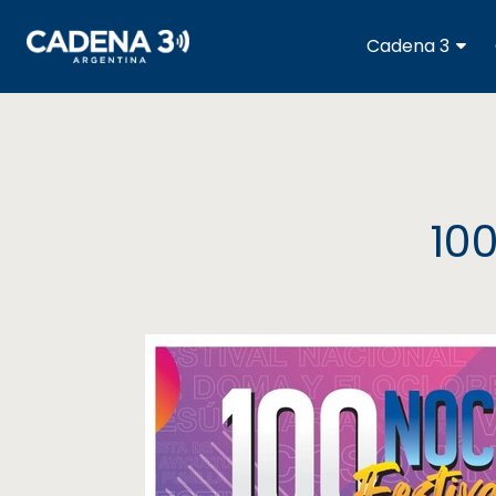
Cadena
Cadena 3
3
Cadena
3
Rosario
10
Cadena
Heat
La
Popu