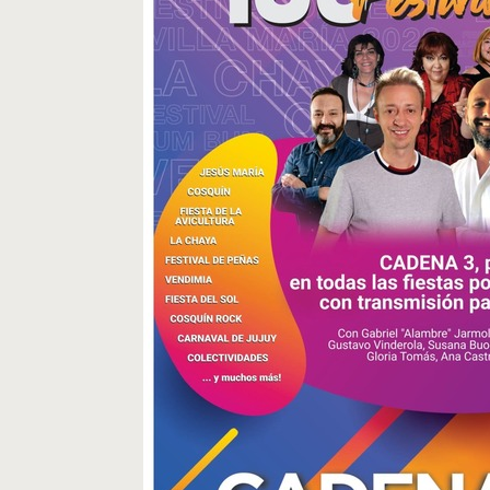
Cosquín
Rock
Radio
MediaKit
Adherite
Contacto