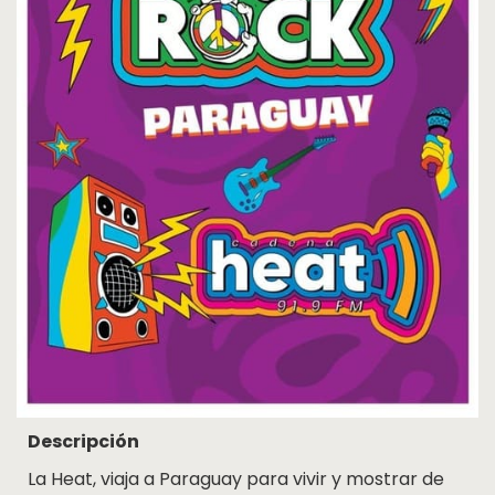
Cosquín
Rock
Radio
MediaKit
Adherite
Contacto
Descripción
La Heat, viaja a Paraguay para vivir y mostrar de