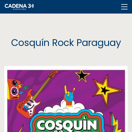
Cadena
3
Cosquín Rock Paraguay
Cadena
3
Rosario
Cadena
Heat
La
Popu